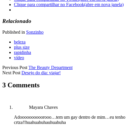
Clique para compartilhar no Facebook(abre em nova janela)
Relacionado
Published in
Sonzinho
beleza
plus size
rapidinha
vídeo
Previous Post
The Beauty Department
Next Post
Desejo do dia: viajar!
3 Comments
Mayara Chaves
Adoooooooooorooo…tem um gay dentro de mim…eu tenho
crtza!!huahuahuhauhuahuha