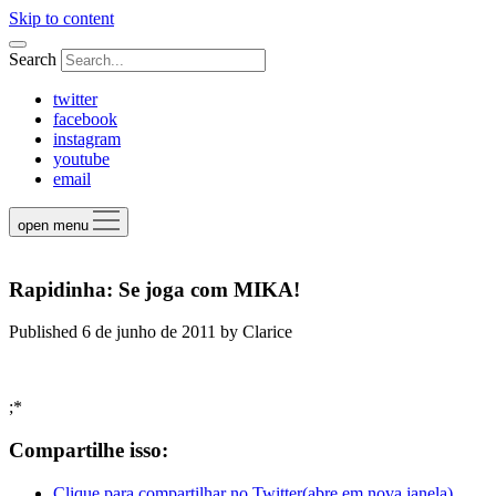
Skip to content
Search
twitter
facebook
instagram
youtube
email
open menu
Rapidinha: Se joga com MIKA!
Published 6 de junho de 2011
by
Clarice
;*
Compartilhe isso:
Clique para compartilhar no Twitter(abre em nova janela)